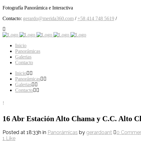
Fotografía Panorámica e Interactiva
Contacto:
gerardo@merida360.com
/
+58 414 748 5619
/
Inicio
Panorámicas
Galerias
Contacto
Inicio
Panorámicas
Galerias
Contacto
16 Abr
Estación Alto Chama y C.C. Alto 
Posted at 18:33h
in
Panorámicas
by
gerardoant
0 Commen
1
Like