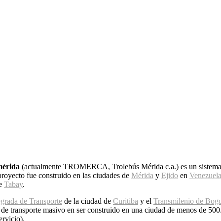
mérida
(actualmente TROMERCA, Trolebús Mérida c.a.) es un sistema d
 proyecto fue construido en las ciudades de
Mérida
y
Ejido
en
Venezuel
de
Tabay
.
grada de Transporte
de la ciudad de
Curitiba
y el
Transmilenio de Bog
a de transporte masivo en ser construido en una ciudad de menos de 50
ervicio).