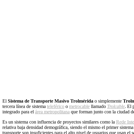
El
Sistema de Transporte Masivo Trolmérida
o simplemente
Trol
tercera línea de sistema
teleférico
o
metrocable
llamado
Trolcable
. El
integrado para el
área metropolitana
que forman junto con la ciudad 
Es un sistema con influencia de proyectos similares como la
Rede Inte
relativa baja densidad demográfica, siendo el mismo el primer sistem
transporte son insuficientes para el alto nivel de usuarios que usan el s