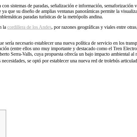
nta con sistemas de paradas, señalización e información, semaforización 
 ya que su diseño de amplias ventanas panorámicas permite la visualiza
blemáticas paradas turísticas de la metrópolis andina.
n la
cordillera de los Andes
, por razones geográficas y viales entre otr
 sería necesario establecer una nueva política de servicio en los transp
lución (entre ellos uno muy importante y destacado como el Tren Elect
lberto Serra-Valls, cuya propuesta ofrecía un bajo impacto ambiental al
vas necesidades, se optó por establecer una nueva red de trolebús articu