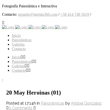
Fotografía Panorámica e Interactiva
Contacto:
gerardo@merida360.com
/
+58 414 748 5619
/
Inicio
Panorámicas
Galerias
Contacto
Inicio
Panorámicas
Galerias
Contacto
20 May
Heroinas (01)
Posted at 17:14h
in
Panorámicas
by
Arisbel Gonzalez
0 Comments