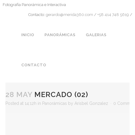
Fotografía Panorámica e Interactiva
Contacto:
gerardo@merida360.com
/
+58 414 748 5619
/
INICIO
PANORÁMICAS
GALERIAS
CONTACTO
28 MAY
MERCADO (02)
Posted at 14:12h
in
Panorámicas
by
Arisbel Gonzalez
0 Commen