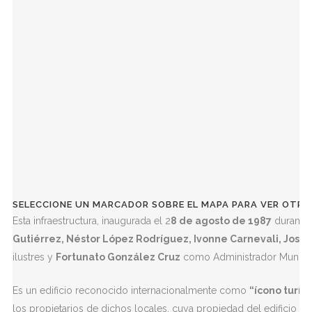
SELECCIONE UN MARCADOR SOBRE EL MAPA PARA VER OTR
Esta infraestructura, inaugurada el 2
8 de agosto de 1987
durante 
Gutiérrez, Néstor López Rodríguez, Ivonne Carnevali, José
ilustres y
Fortunato González Cruz
como Administrador Municipal
Es un edificio reconocido internacionalmente como
“ícono turíst
los propietarios de dichos locales, cuya propiedad del edificio per